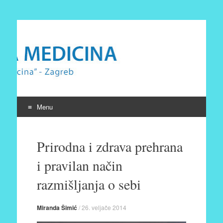
Prirodna medicina
Udruga Prirodna medicina Zagreb
Menu
Skip
to
Prirodna i zdrava prehrana
content
i pravilan način
razmišljanja o sebi
Miranda Šimić
/
26. veljače 2014