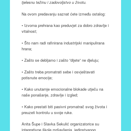
tjelesnu težinu i zadovoljstvo u životu.
Na ovom predavanju saznat ćete između ostalog:
• Izvorna prehrana kao preduvjet za dobro zdravlje i
vitalnost;
• Što nam radi rafinirana industrijski manipulirana
hrana;
• Zašto se debljamo i zašto ”dijete” ne djeluju;
• Zašto treba promatrati sebe i osvještavati
potisnute emocije;
• Kako unutarnje emocionalne blokade utječu na
naše ponašanje, zdravlje i izgled;
• Kako prestati biti pasivni promatrač svog života i
preuzeti kontrolu u svoje ruke.
Anita Šupe i Slavka Sekulić organizatorice su
integrativne škole mršavljenja, jedinstvenog