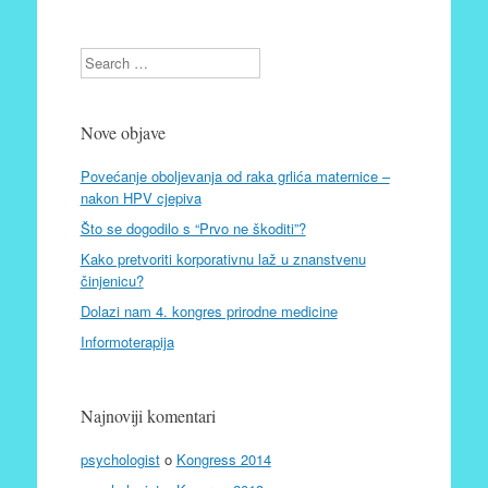
Search
Nove objave
Povećanje oboljevanja od raka grlića maternice –
nakon HPV cjepiva
Što se dogodilo s “Prvo ne škoditi”?
Kako pretvoriti korporativnu laž u znanstvenu
činjenicu?
Dolazi nam 4. kongres prirodne medicine
Informoterapija
Najnoviji komentari
psychologist
o
Kongress 2014