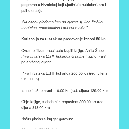
programa u Hrvatskoj koji ujedinjuje nutricionizam i
psihoterapiju:
”Na osobu gledamo kao na cjelinu, tj. kao fizičko,
mentalno, emocionalno i duhovno biće.”
Kotizacija za ulazak na predavanje iznosi 50 kn.
Ovom prilikom moći ćete kupiti knjige Anite Šupe
Prva hrvatska LCHF kuharica
&
Istine i laži o hrani
po sniženoj cijeni:
Prva hrvatska LCHF kuharica 200,00 kn (red. cijena
219,00 kn)
Istine i laži o hrani 110,00 kn (red. cijena 129,00 kn)
Obje knjige, s dodatnim popustom 300,00 kn (red.
cijena 348,00 kn)
Način plaćanja knjiga: gotovina