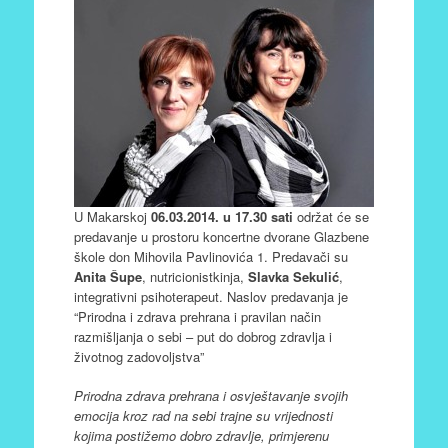
U Makarskoj
06.03.2014. u 17.30 sati
održat će se
predavanje u prostoru koncertne dvorane Glazbene
škole don Mihovila Pavlinovića 1. Predavači su
Anita Šupe
, nutricionistkinja,
Slavka Sekulić
,
integrativni psihoterapeut. Naslov predavanja je
“Prirodna i zdrava prehrana i pravilan način
razmišljanja o sebi – put do dobrog zdravlja i
životnog zadovoljstva”
Prirodna zdrava prehrana i osvještavanje svojih
emocija kroz rad na sebi trajne su vrijednosti
kojima postižemo dobro zdravlje, primjerenu