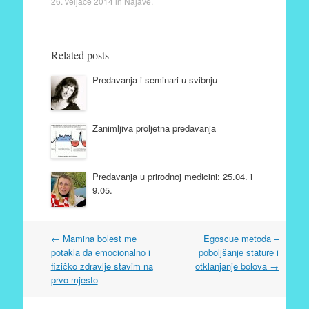
26. veljače 2014
in
Najave
.
Related posts
Predavanja i seminari u svibnju
Zanimljiva proljetna predavanja
Predavanja u prirodnoj medicini: 25.04. i
9.05.
Post
←
Mamina bolest me
Egoscue metoda –
navigation
potakla da emocionalno i
poboljšanje stature i
fizičko zdravlje stavim na
otklanjanje bolova
→
prvo mjesto