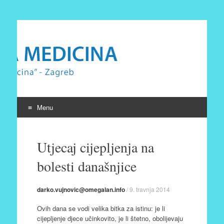
Prirodna medicina
Udruga Prirodna medicina Zagreb
Menu
Skip
to
Utjecaj cijepljenja na
content
bolesti današnjice
darko.vujnovic@omegalan.info
/
9. travnja 2014
Ovih dana se vodi velika bitka za istinu: je li
cijepljenje djece učinkovito, je li štetno, obolijevaju