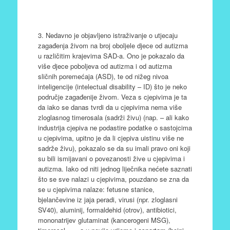
3. Nedavno je objavljeno istraživanje o utjecaju
zagađenja živom na broj oboljele djece od autizma
u različitim krajevima SAD-a. Ono je pokazalo da
više djece poboljeva od autizma i od autizma
sličnih poremećaja (ASD), te od nižeg nivoa
inteligencije (intelectual disability – ID) što je neko
područje zagađenije živom. Veza s cjepivima je ta
da iako se danas tvrdi da u cjepivima nema više
zloglasnog timerosala (sadrži živu) (nap. – ali kako
industrija cjepiva ne podastire podatke o sastojcima
u cjepivima, upitno je da li cjepiva uistinu više ne
sadrže živu), pokazalo se da su imali pravo oni koji
su bili ismijavani o povezanosti žive u cjepivima i
autizma. Iako od niti jednog liječnika nećete saznati
što se sve nalazi u cjepivima, pouzdano se zna da
se u cjepivima nalaze: fetusne stanice,
bjelančevine iz jaja peradi, virusi (npr. zloglasni
SV40), aluminij, formaldehid (otrov), antibiotici,
mononatrijev glutaminat (kancerogeni MSG),