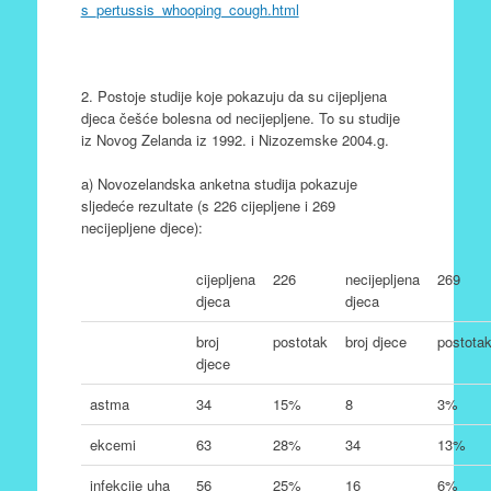
s_pertussis_whooping_cough.html
2. Postoje studije koje pokazuju da su cijepljena
djeca češće bolesna od necijepljene. To su studije
iz Novog Zelanda iz 1992. i Nizozemske 2004.g.
a) Novozelandska anketna studija pokazuje
sljedeće rezultate (s 226 cijepljene i 269
necijepljene djece):
cijepljena
226
necijepljena
269
djeca
djeca
broj
postotak
broj djece
postota
djece
astma
34
15%
8
3%
ekcemi
63
28%
34
13%
infekcije uha
56
25%
16
6%