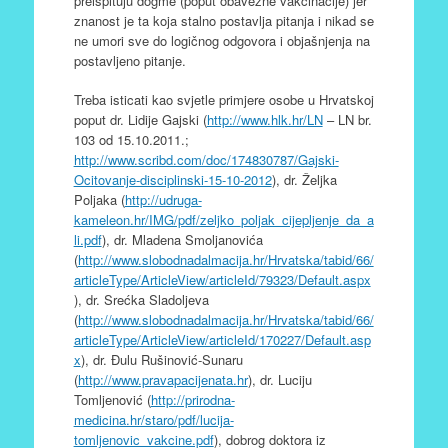
preispituju dogme (poput obavezne vakcinacije) jer
znanost je ta koja stalno postavlja pitanja i nikad se
ne umori sve do logičnog odgovora i objašnjenja na
postavljeno pitanje.
Treba isticati kao svjetle primjere osobe u Hrvatskoj
poput dr. Lidije Gajski (
http://www.hlk.hr/LN
– LN br.
103 od 15.10.2011.;
http://www.scribd.com/doc/174830787/Gajski-
Ocitovanje-disciplinski-15-10-2012
), dr. Željka
Poljaka (
http://udruga-
kameleon.hr/IMG/pdf/zeljko_poljak_cijepljenje_da_a
li.pdf
), dr. Mladena Smoljanovića
(
http://www.slobodnadalmacija.hr/Hrvatska/tabid/66/
articleType/ArticleView/articleId/79323/Default.aspx
), dr. Srećka Sladoljeva
(
http://www.slobodnadalmacija.hr/Hrvatska/tabid/66/
articleType/ArticleView/articleId/170227/Default.asp
x
), dr. Đulu Rušinović-Sunaru
(
http://www.pravapacijenata.hr
), dr. Luciju
Tomljenović (
http://prirodna-
medicina.hr/staro/pdf/lucija-
tomljenovic_vakcine.pdf
), dobrog doktora iz