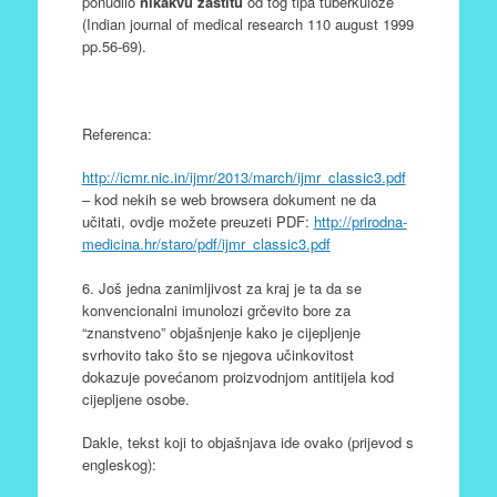
ponudilo
nikakvu zaštitu
od tog tipa tuberkuloze
(Indian journal of medical research 110 august 1999
pp.56-69).
Referenca:
http://icmr.nic.in/ijmr/2013/march/ijmr_classic3.pdf
– kod nekih se web browsera dokument ne da
učitati, ovdje možete preuzeti PDF:
http://prirodna-
medicina.hr/staro/pdf/ijmr_classic3.pdf
6. Još jedna zanimljivost za kraj je ta da se
konvencionalni imunolozi grčevito bore za
“znanstveno” objašnjenje kako je cijepljenje
svrhovito tako što se njegova učinkovitost
dokazuje povećanom proizvodnjom antitijela kod
cijepljene osobe.
Dakle, tekst koji to objašnjava ide ovako (prijevod s
engleskog):