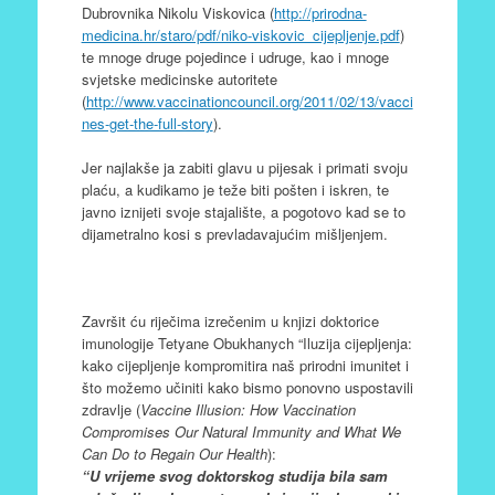
Dubrovnika Nikolu Viskovica (
http://prirodna-
medicina.hr/staro/pdf/niko-viskovic_cijepljenje.pdf
)
te mnoge druge pojedince i udruge, kao i mnoge
svjetske medicinske autoritete
(
http://www.vaccinationcouncil.org/2011/02/13/vacci
nes-get-the-full-story
).
Jer najlakše ja zabiti glavu u pijesak i primati svoju
plaću, a kudikamo je teže biti pošten i iskren, te
javno iznijeti svoje stajalište, a pogotovo kad se to
dijametralno kosi s prevladavajućim mišljenjem.
Završit ću riječima izrečenim u knjizi doktorice
imunologije Tetyane Obukhanych “Iluzija cijepljenja:
kako cijepljenje kompromitira naš prirodni imunitet i
što možemo učiniti kako bismo ponovno uspostavili
zdravlje (
Vaccine Illusion:
How Vaccination
Compromises Our Natural Immunity and What We
Can Do to Regain Our Health
):
“U vrijeme svog doktorskog studija bila sam