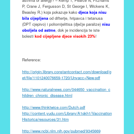
asthma or allergy? – Kemp T, Pearce N, Fitzharris
P, Crane J, Fergusson D, St George I, Wickens K,
Beasley R.) koja pokazuje kako
djeca koja nisu
bila cijepljena
od difterije, hripavca i tetanusa
(DPT cjepivo) i poliomijelitisa (dječje paralize)
nisu
oboljela od astme
, dok je incidencija te iste
bolesti
kod cijepljene djece visokih 23%
!
Reference:
http://origin.library.constantcontact.com/download/g
et/file/1101240076659-1720/Unvacc+New.pdf
http://www.naturalnews.com/044650_vaccination_c
hildren_chronic_disease.html
http://www.thinktwice.com/Dutch.pdf
http://content.yudu.com/Library/A1qkh1/Vaccination
Historica/resources/31.htm
http://www.ncbi.nlm.nih.gov/pubmed/9345669