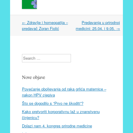
Post
←
Zdravlje i homeopatija –
Predavanja u prirodnoj
navigation
predavač Zoran Fiolić
medicini: 25.04. i 9.05.
→
Search
Nove objave
Povećanje oboljevanja od raka grlića maternice –
nakon HPV cjepiva
Što se dogodilo s “Prvo ne škoditi”?
Kako pretvoriti korporativnu laž u znanstvenu
činjenicu?
Dolazi nam 4. kongres prirodne medicine