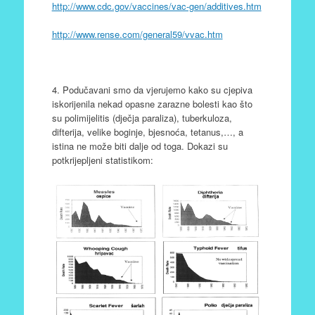
http://www.cdc.gov/vaccines/vac-gen/additives.htm
http://www.rense.com/general59/vvac.htm
4. Podučavani smo da vjerujemo kako su cjepiva
iskorijenila nekad opasne zarazne bolesti kao što
su polimijelitis (dječja paraliza), tuberkuloza,
difterija, velike boginje, bjesnoća, tetanus,…, a
istina ne može biti dalje od toga. Dokazi su
potkrijepljeni statistikom: