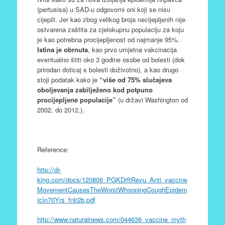
(pertusisa) u SAD-u odgovorni oni koji se nisu
cijepili. Jer kao zbog velikog broja necijepljenih nije
ostvarena zaštita za cjelokupnu populaciju za koju
je kao potrebna procijepljenost od najmanje 95%.
Istina je obrnuta
, kao prvo umjetna vakcinacija
eventualno štiti oko 3 godine osobe od bolesti (dok
prirodan doticaj s bolesti doživotno), a kao drugo
stoji podatak kako je
“više od 75% slučajeva
oboljevanja zabilježeno kod potpuno
procijepljene populacije”
(u državi Washington od
2002. do 2012.).
Reference:
http://dr-
king.com/docs/120806_PGKDrftRevu_Anti_vaccine
MovementCausesTheWorstWhoopingCoughEpidem
icIn70Yrs_fnlr2b.pdf
http://www.naturalnews.com/044636_vaccine_myth