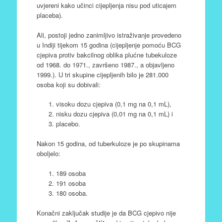
uvjereni kako učinci cijepljenja nisu pod uticajem
placeba).
Ali, postoji jedno zanimljivo istraživanje provedeno
u Indiji tijekom 15 godina (cijepljenje pomoću BCG
cjepiva protiv bakcilnog oblika plućne tubekuloze
od 1968. do 1971., završeno 1987., a objavljeno
1999.). U tri skupine cijepljenih bilo je 281.000
osoba koji su dobivali:
visoku dozu cjepiva (0,1 mg na 0,1 mL),
nisku dozu cjepiva (0,01 mg na 0,1 mL) i
placebo.
Nakon 15 godina, od tuberkuloze je po skupinama
oboljelo:
189 osoba
191 osoba
180 osoba.
Konačni zaključak studije je da BCG cjepivo nije