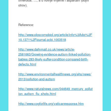
timerosal, …, a u novije vrijeme i aspartam (bojni
otrov).
Reference:
http://www.ploscompbiol.org/article/info%3Adoi%2F
10.1371%2Fjournal.pcbi.1003518
http://www.dailymail.co.uk/news/article-
2581663/Growing-evidence-autism-linked-pollution-
babies-283-likely-suffer-condition-compared-birth-
defects.html
http://www.environmentalhealthnews.org/ehs/news/
2013/pollution-and-autism
http://www.naturalnews.com/044649_mercury_pollut
ion_autism_flu_shots.html
http://www.cogforlife.org/vaticanresponse.htm