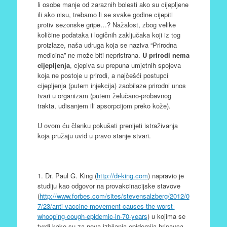
li osobe manje od zaraznih bolesti ako su cijepljene
ili ako nisu, trebamo li se svake godine cijepiti
protiv sezonske gripe…? Nažalost, zbog velike
količine podataka i logičnih zaključaka koji iz tog
proizlaze, naša udruga koja se naziva “Prirodna
medicina” ne može biti nepristrana.
U prirodi nema
cijepljenja
, cjepiva su prepuna umjetnih spojeva
koja ne postoje u prirodi, a najčešći postupci
cijepljenja (putem injekcija) zaobilaze prirodni unos
tvari u organizam (putem želučano-probavnog
trakta, udisanjem ili apsorpcijom preko kože).
U ovom ću članku pokušati prenijeti istraživanja
koja pružaju uvid u pravo stanje stvari.
1. Dr. Paul G. King (
http://dr-king.com
) napravio je
studiju kao odgovor na provakcinacijske stavove
(
http://www.forbes.com/sites/stevensalzberg/2012/0
7/23/anti-vaccine-movement-causes-the-worst-
whooping-cough-epidemic-in-70-years
) u kojima se
tvrdi kako su za nova izbijanja epidemija hripavca