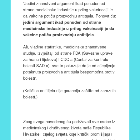
“Jedini znanstveni argument ikad ponuđen od
strane medicinske industrije u prilog vakcinaciji je
da vakcine potiču proizvodnju antitijela. Ponovit ću:
jedini argument ikad ponuđen od strane
medicinske industrije u prilog vakcinaciji je da
vakcine potiču proizvodnju antitijela
.
Ali, vladine statistike, medicinske znanstvene
studije, izvještaji od strane FDA (Savezne uprave
za hranu i lijekove) i CDC-a (Centar za kontrolu
bolesti SAD-a), sve to pokazuje da je od cijepljenja
potaknuta proizvodnja antitijela bespomoćna protiv
bolesti”.
(Količina antitijela nije garancija zaštite od zaraznih
bolesti.)
Zbog svega navedenog ću podržavati sve osobe iz
medicinskog i društvenog života naše Republike
Hrvatske i cijelog svijeta koje kritički promišljaju i