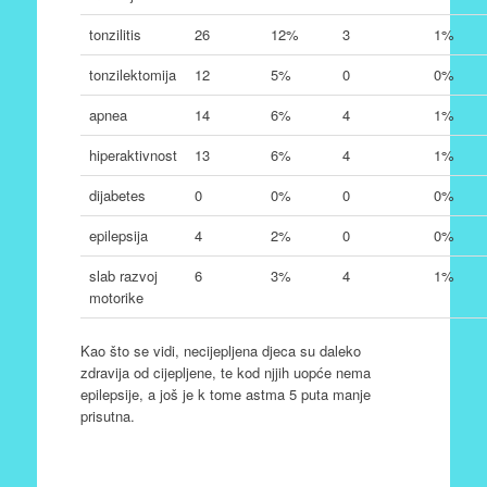
tonzilitis
26
12%
3
1%
tonzilektomija
12
5%
0
0%
apnea
14
6%
4
1%
hiperaktivnost
13
6%
4
1%
dijabetes
0
0%
0
0%
epilepsija
4
2%
0
0%
slab razvoj
6
3%
4
1%
motorike
Kao što se vidi, necijepljena djeca su daleko
zdravija od cijepljene, te kod njjih uopće nema
epilepsije, a još je k tome astma 5 puta manje
prisutna.