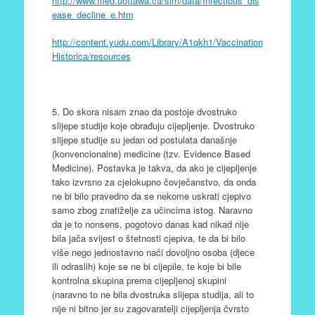
http://www.med.uottawa.ca/sim/data/Infectious_dis
ease_decline_e.htm
http://content.yudu.com/Library/A1qkh1/Vaccination
Historica/resources
5. Do skora nisam znao da postoje dvostruko
slijepe studije koje obrađuju cijepljenje. Dvostruko
slijepe studije su jedan od postulata današnje
(konvencionalne) medicine (tzv. Evidence Based
Medicine). Postavka je takva, da ako je cijepljenje
tako izvrsno za cjelokupno čovječanstvo, da onda
ne bi bilo pravedno da se nekome uskrati cjepivo
samo zbog znatiželje za učincima istog. Naravno
da je to nonsens, pogotovo danas kad nikad nije
bila jača svijest o štetnosti cjepiva, te da bi bilo
više nego jednostavno naći dovoljno osoba (djece
ili odraslih) koje se ne bi cijepile, te koje bi bile
kontrolna skupina prema cijepljenoj skupini
(naravno to ne bila dvostruka slijepa studija, ali to
nije ni bitno jer su zagovaratelji cijepljenja čvrsto